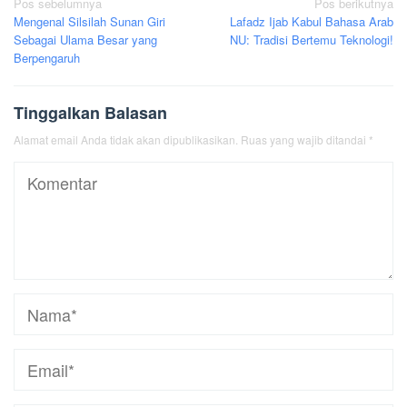
Navigasi
Pos sebelumnya
Pos berikutnya
Mengenal Silsilah Sunan Giri
Lafadz Ijab Kabul Bahasa Arab
pos
Sebagai Ulama Besar yang
NU: Tradisi Bertemu Teknologi!
Berpengaruh
Tinggalkan Balasan
Alamat email Anda tidak akan dipublikasikan.
Ruas yang wajib ditandai
*