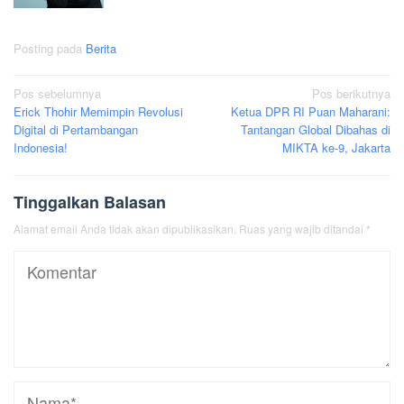
Posting pada
Berita
Navigasi
Pos sebelumnya
Pos berikutnya
Erick Thohir Memimpin Revolusi
Ketua DPR RI Puan Maharani:
pos
Digital di Pertambangan
Tantangan Global Dibahas di
Indonesia!
MIKTA ke-9, Jakarta
Tinggalkan Balasan
Alamat email Anda tidak akan dipublikasikan.
Ruas yang wajib ditandai
*