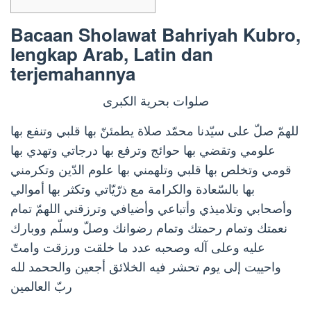
Bacaan Sholawat Bahriyah Kubro,
lengkap Arab, Latin dan
terjemahannya
صلوات بحرية الكبرى
للهمّ صلّ على سيّدنا محمّد صلاة يطمئنّ بها قلبي وتنفع بها
علومي وتقضي بها حوائج وترفع بها درجاتي وتهدي بها
قومي وتخلص بها قلبي وتلهمني بها علوم الدّين وتكرمني
بها بالسّعادة والكرامة مع ذرّيّاتي وتكثر بها أموالي
وأصحابي وتلاميذي وأتباعي وأضيافي وترزقني اللهمّ تمام
نعمتك وتمام رحمتك وتمام رضوانك وصلّ وسلّم ووبارك
عليه وعلى آله وصحبه عدد ما خلقت ورزقت وامتّ
واحييت إلى يوم تحشر فيه الخلائق أجعين والححمد لله
ربّ العالمين