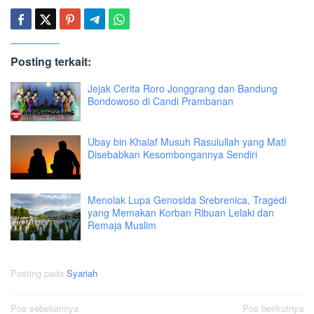
Posting terkait:
Jejak Cerita Roro Jonggrang dan Bandung
Bondowoso di Candi Prambanan
Ubay bin Khalaf Musuh Rasulullah yang Mati
Disebabkan Kesombongannya Sendiri
Menolak Lupa Genosida Srebrenica, Tragedi
yang Memakan Korban Ribuan Lelaki dan
Remaja Muslim
Posting pada
Syariah
Navigasi
Pos sebelumnya
Pos berikutnya