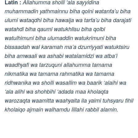
Latin :
Allahumma sholli ‘ala sayyidina
muhammadin yathmainnu biha qolni watanfa’u biha
ulumi wataqdhi biha hawaija wa tarfa’u biha darajati
watahdi biha qaumi watukhlisu biha qolbi
watulhimuni biha ulumaddin watukrimuni biha
bissaadah wal karamah ma’a dzurriyyati watuktsiru
biha amwaali wa ashabi watalamidzi wa atba’i
waadhyafi wa tarzuquni allahumma tamama
nikmatika wa tamama rahmatika wa tamama
ridhwanika wa sholli wasallim wa baarik ‘alaihi wa
‘ala alihi wa shohbihi ‘adada maa kholaqta
warozaqta waamitta waahyaita ila yaimi tuhsyaru fihil
kholaiqo ajmain walhamdu lillahi rabbil alamin.