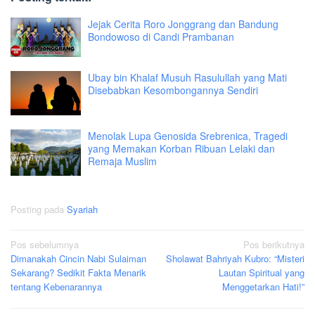
Jejak Cerita Roro Jonggrang dan Bandung
Bondowoso di Candi Prambanan
Ubay bin Khalaf Musuh Rasulullah yang Mati
Disebabkan Kesombongannya Sendiri
Menolak Lupa Genosida Srebrenica, Tragedi
yang Memakan Korban Ribuan Lelaki dan
Remaja Muslim
Posting pada
Syariah
Navigasi
Pos sebelumnya
Pos berikutnya
Dimanakah Cincin Nabi Sulaiman
Sholawat Bahriyah Kubro: “Misteri
pos
Sekarang? Sedikit Fakta Menarik
Lautan Spiritual yang
tentang Kebenarannya
Menggetarkan Hati!”