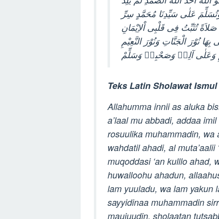
ﻭَﺗُﺴَﻠِّﻢَ ﻋَﻠٰﻰ ﺳَﻴِّﺪِﻧَﺎ ﻣُﺤَﻤَّﺪٍ ﺳِﺮِّ
ﺻَﻼَﺓً ﺗُﺜَﺒِّﺖُ ﻓِﻰ ﻗَﻠْﺒِﻰ ﺍْﻻِﻳْﻤَﺎﻥِ
ِﻬَﺎ ﻧُﻮْﺭَ ﺍﻟْﺠَﻨَّﺎﺕِ ﻭَﻧُﻮْﺭَ ﺍﻟﻨَّﻌِﻴْﻢِ
Teks Latin Sholawat Ismu
Allahumma innii as aluka bi
a’laal mu abbadi, addaa imil 
rosuulika muhammadin, wa as
wahdatil ahadi, al muta’aalii
muqoddasi ‘an kulllo ahad, w
huwalloohu ahadun, allaahu
lam yuuladu, wa lam yakun l
sayyidinaa muhammadin sirri 
maujuudin, sholaatan tutsabbi