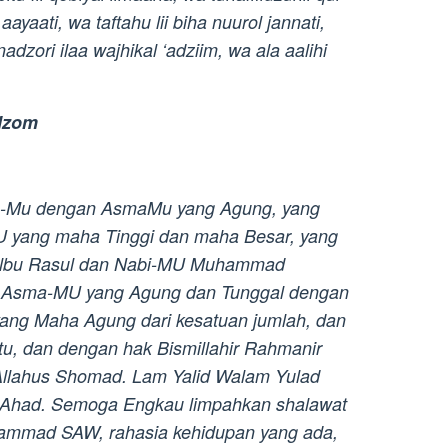
yaati, wa taftahu lii biha nuurol jannati,
dzori ilaa wajhikal ‘adziim, wa ala aalihi
’dzom
da-Mu dengan AsmaMu yang Agung, yang
-MU yang maha Tinggi dan maha Besar, yang
 kalbu Rasul dan Nabi-MU Muhammad
Asma-MU yang Agung dan Tunggal dengan
ang Maha Agung dari kesatuan jumlah, dan
tu, dan dengan hak Bismillahir Rahmanir
Allahus Shomad. Lam Yalid Walam Yulad
 Ahad. Semoga Engkau limpahkan shalawat
ammad SAW, rahasia kehidupan yang ada,