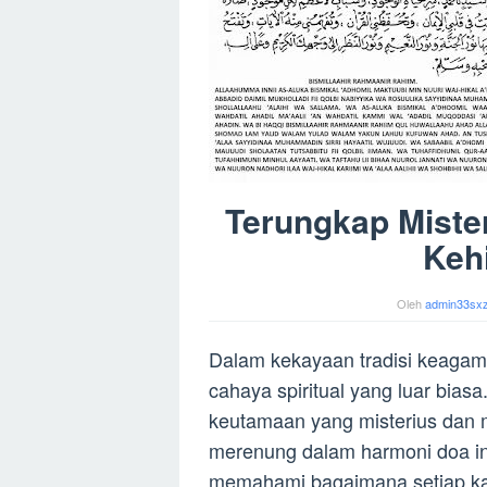
Terungkap Miste
Keh
Oleh
admin33sx
Dalam kekayaan tradisi keaga
cahaya spiritual yang luar bia
keutamaan yang misterius dan 
merenung dalam harmoni doa i
memahami bagaimana setiap k