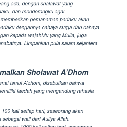
yang ada, dengan shalawat yang
daku, dan mendorongku agar
n memberikan pemahaman padaku akan
padaku dengannya cahaya surga dan cahaya
ngan kepada wajahMu yang Mulia, juga
ahabatnya. Limpahkan pula salam sejahtera
malkan Sholawat A’Dhom
nai Ismul A’zhom, disebutkan bahwa
emiliki faedah yang mengandung rahasia
a 100 kali setiap hari, seseorang akan
ebagai wali dari Auliya Allah.
anyak 1000 kali setiap hari, seseorang