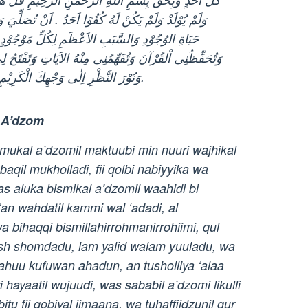
ﻭَﻟَﻢْ ﻳُﻮْﻟَﺪْ ﻭَﻟَﻢْ ﻳَﻜُﻦْ ﻟَﻪُ ﻛُﻔُﻮًﺍ ﺍَﺣَﺪُ . ﺍَﻥْ ﺗُﺼَﻠِّﻲَ 
ﺣَﻴَﺎﺓِ ﺍﻟﻮُﺟُﻮْﺩِ ﻭَﺍﻟﺴَّﺒَﺐِ ﺍﻻَﻋْﻈَﻢِ ﻟِﻜُﻞِّ ﻣَﻮْﺟُﻮْﺩٍ 
ﻭَﺗُﺤَﻔِّﻈُﻨِﻰ ﺍْﻟﻘُﺮْﺁﻥَ ﻭَﺗُﻔَﻬِّﻤُﻨِﻰ ﻣِﻨْﻪُ ﺍﻻَﻳَﺎﺕِ ﻭَﺗَﻔْﺘَﺢُ ﻟِﻰ ﺑ
ﻭَﻧُﻮْﺭَ ﺍﻟﻨَّﻈْﺮِ ﺍِﻟٰﻰ ﻭَﺟْﻬِﻚَ ﺍﻟْﻜَﺮِﻳْﻢِ ﻭَﻋَﻠٰﻰ ﺁﻟِﻪٖ ﻭَﺻَﺤْﺒِﻪٖ ﻭَﺳَﻠِّﻢْ.
l A’dzom
smukal a’dzomil maktuubi min nuuri wajhikal
baqil mukholladi, fii qolbi nabiyyika wa
 aluka bismikal a’dzomil waahidi bi
 ‘an wahdatil kammi wal ‘adadi, al
a bihaqqi bismillahirrohmanirrohiimi, qul
sh shomdadu, lam yalid walam yuuladu, wa
ahuu kufuwan ahadun, an tusholliya ‘alaa
hayaatil wujuudi, was sababil a’dzomi likulli
tu fii qobiyal iimaana, wa tuhaffiidzunil qur