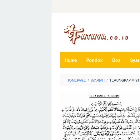
Loncat
ke
konten
Home
Pondok
Doa
Syar
HOMEPAGE
/
SYARIAH
/
TERUNGKAP MIST