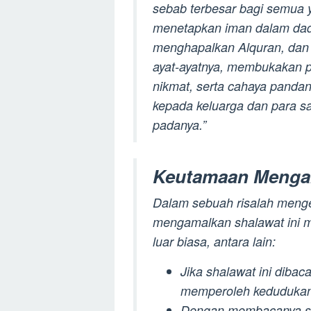
sebab terbesar bagi semua 
menetapkan iman dalam da
menghapalkan Alquran, da
ayat-ayatnya, membukakan 
nikmat, serta cahaya panda
kepada keluarga dan para s
padanya.”
Keutamaan Menga
Dalam sebuah risalah menge
mengamalkan shalawat ini m
luar biasa, antara lain:
Jika shalawat ini dibac
memperoleh kedudukan s
Dengan membacanya seb