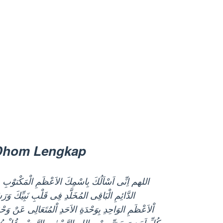
’Dhom Lengkap
ﺍﻟﻠﻬﻢ ﺍِﻧِّﻰ ﺍَﺳْﺎَﻟُﻚَ ﺑِﺎﺳْﻤِﻚَ ﺍﻻَﻋْﻈَﻢِ ﺍﻟْﻤَﻜْﺘﻮْﺏِ ﻣِﻦ
ﺍﻟﺪَّﺍﺋِﻢِ ﺍﻟْﺒَﺎﻗِﻰ ﺍﻟﻤُﺨَﻠَّﺪِ ﻓِﻰ ﻗَﻠْﺐِ ﻧَﺒِﻴِّﻚَ ﻭَﺭ
ﺍْﻻَﻋْﻈَﻢِ ﺍﻟﻮَﺍﺣِﺪِ ﺑِﻮَﺣْﺪَﺓِ ﺍﻻَﺣَﺪِ ﺍْﻟﻤُﺘَﻌَﺎﻟِﻰ ﻋَﻦْ ﻭَﺣْﺪ
ﻛُﻞِّ ﺍَﺣَﺪٍ ﻭَﺑِﺤَﻖِّ ﺑِﺴْﻢِ ﺍﻟﻠﻪِ ﺍﻟﺮَّﺣْﻤٰﻦِ ﺍﻟﺮَّﺣِﻴْﻢِ ﻗُﻞْ ﻫُﻮَ 