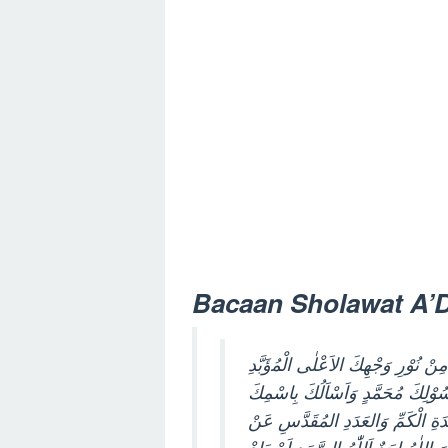
Bacaan Sholawat A
ْ ﻧُﻮْﺭِ ﻭَﺟْﻬِﻚَ ﺍﻻَﻋْﻠٰﻰ ﺍﻟْﻤُﺅَﺑَّﺪِ
َﺳُﻮْﻟِﻚَ ﻣُﺤَﻤَّﺪٍ ﻭَﺍَﺳْﺎَﻟُﻚَ ﺑِﺎﺳْﻤِﻚَ
َﺓِ ﺍﻟْﻜَﻢِّ ﻭَﺍﻟﻌَﺪَﺩِ ﺍﻟﻤُﻘَﺪَّﺱِ ﻋَﻦْ
ﺍﻟﻠٰﻪُ ﺍﺣَﺪٌ ﺍَﻟﻠّٰﻪُ ﺍﻟﺼَّﻤَﺪِ ﻟَﻢْ ﻳَﻠِﺪْ