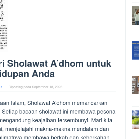
ri Sholawat A’dhom untuk
idupan Anda
zs
Diposting pada
September 18, 2023
maan Islam, Sholawat A’dhom memancarkan
sa. Setiap bacaan sholawat ini membawa pesona
mengandung keajaiban tersembunyi. Mari kita
ni, menjelajahi makna-makna mendalam dan
alimatnya membawa berkah dan keberkahan