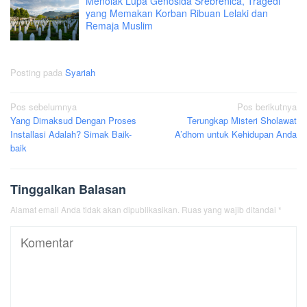
Menolak Lupa Genosida Srebrenica, Tragedi
yang Memakan Korban Ribuan Lelaki dan
Remaja Muslim
Posting pada
Syariah
Navigasi
Pos sebelumnya
Pos berikutnya
Yang Dimaksud Dengan Proses
Terungkap Misteri Sholawat
pos
Installasi Adalah? Simak Baik-
A’dhom untuk Kehidupan Anda
baik
Tinggalkan Balasan
Alamat email Anda tidak akan dipublikasikan.
Ruas yang wajib ditandai
*