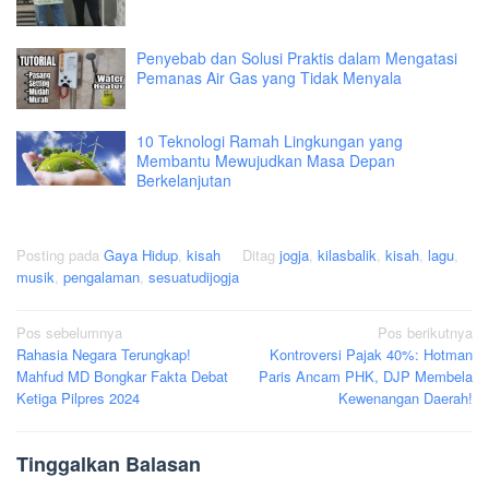
Penyebab dan Solusi Praktis dalam Mengatasi
Pemanas Air Gas yang Tidak Menyala
10 Teknologi Ramah Lingkungan yang
Membantu Mewujudkan Masa Depan
Berkelanjutan
Posting pada
Gaya Hidup
,
kisah
Ditag
jogja
,
kilasbalik
,
kisah
,
lagu
,
musik
,
pengalaman
,
sesuatudijogja
Navigasi
Pos sebelumnya
Pos berikutnya
Rahasia Negara Terungkap!
Kontroversi Pajak 40%: Hotman
pos
Mahfud MD Bongkar Fakta Debat
Paris Ancam PHK, DJP Membela
Ketiga Pilpres 2024
Kewenangan Daerah!
Tinggalkan Balasan