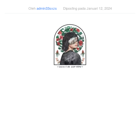
Oleh
admin33sxzs
Diposting pada
Januari 12, 2024