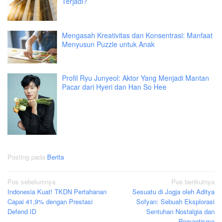
Terjadi?
Mengasah Kreativitas dan Konsentrasi: Manfaat
Menyusun Puzzle untuk Anak
Profil Ryu Junyeol: Aktor Yang Menjadi Mantan
Pacar dari Hyeri dan Han So Hee
Posting pada
Berita
Navigasi
Pos sebelumnya
Pos berikutnya
Indonesia Kuat! TKDN Pertahanan
Sesuatu di Jogja oleh Aditya
pos
Capai 41,9% dengan Prestasi
Sofyan: Sebuah Eksplorasi
Defend ID
Sentuhan Nostalgia dan
Romantisme