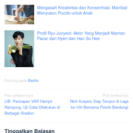
Mengasah Kreativitas dan Konsentrasi: Manfaat
Menyusun Puzzle untuk Anak
Profil Ryu Junyeol: Aktor Yang Menjadi Mantan
Pacar dari Hyeri dan Han So Hee
Posting pada
Berita
Navigasi
Pos sebelumnya
Pos berikutnya
LIB: Persiapan VAR Hampir
Nick Kuipers Siap Tempur di Laga
pos
Rampung, Uji Coba Dilakukan di
ke-100 Bersama Persib Bandung!
Berbagai Stadion
Tinggalkan Balasan