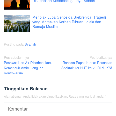
Disebabkan Kesombongannya Sendiri
Menolak Lupa Genosida Srebrenica, Tragedi
yang Memakan Korban Ribuan Lelaki dan
Remaja Muslim
Posting pada
Syariah
Navigasi
Pos sebelumnya
Pos berikutnya
Pesawat Lion Air Diberhentikan,
Rahasia Rapat Istana: Persiapan
pos
Kemenhub Ambil Langkah
Spektakuler HUT ke-79 RI di IKN!
Kontroversial!
Tinggalkan Balasan
Alamat email Anda tidak akan dipublikasikan.
Ruas yang wajib ditandai
*