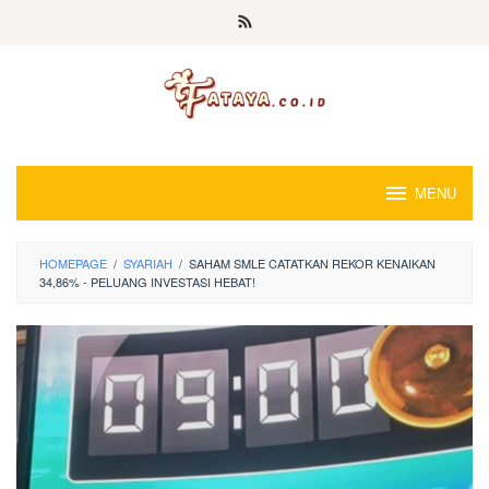
Loncat
ke
konten
MENU
HOMEPAGE
/
SYARIAH
/
SAHAM SMLE CATATKAN REKOR KENAIKAN
34,86% - PELUANG INVESTASI HEBAT!