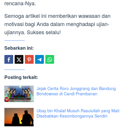
rencana-Nya.
Semoga artikel ini memberikan wawasan dan
motivasi bagi Anda dalam menghadapi ujian-
ujiannya. Sukses selalu!
Sebarkan ini:
Posting terkait:
Jejak Cerita Roro Jonggrang dan Bandung
Bondowoso di Candi Prambanan
Ubay bin Khalaf Musuh Rasulullah yang Mati
Disebabkan Kesombongannya Sendiri