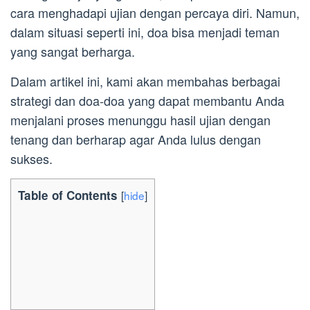
cara menghadapi ujian dengan percaya diri. Namun,
dalam situasi seperti ini, doa bisa menjadi teman
yang sangat berharga.
Dalam artikel ini, kami akan membahas berbagai
strategi dan doa-doa yang dapat membantu Anda
menjalani proses menunggu hasil ujian dengan
tenang dan berharap agar Anda lulus dengan
sukses.
Table of Contents
[
hide
]