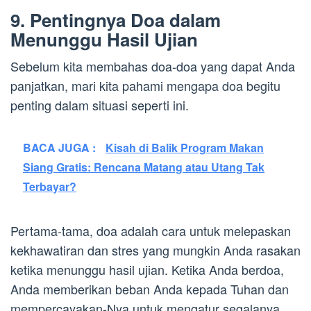
9. Pentingnya Doa dalam
Menunggu Hasil Ujian
Sebelum kita membahas doa-doa yang dapat Anda
panjatkan, mari kita pahami mengapa doa begitu
penting dalam situasi seperti ini.
BACA JUGA :
Kisah di Balik Program Makan
Siang Gratis: Rencana Matang atau Utang Tak
Terbayar?
Pertama-tama, doa adalah cara untuk melepaskan
kekhawatiran dan stres yang mungkin Anda rasakan
ketika menunggu hasil ujian. Ketika Anda berdoa,
Anda memberikan beban Anda kepada Tuhan dan
mempercayakan-Nya untuk mengatur segalanya