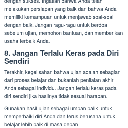
dengan sukses. Ingatlah bahwa Anda telah
melakukan persiapan yang baik dan bahwa Anda
memiliki kemampuan untuk menjawab soal-soal
dengan baik. Jangan ragu-ragu untuk berdoa
sebelum ujian, memohon bantuan, dan memberikan
usaha terbaik Anda.
8. Jangan Terlalu Keras pada Diri
Sendiri
Terakhir, kegelisahan bahwa ujian adalah sebagian
dari proses belajar dan bukanlah penilaian akhir
Anda sebagai individu. Jangan terlalu keras pada
diri sendiri jika hasilnya tidak sesuai harapan.
Gunakan hasil ujian sebagai umpan balik untuk
memperbaiki diri Anda dan terus berusaha untuk
belajar lebih baik di masa depan.