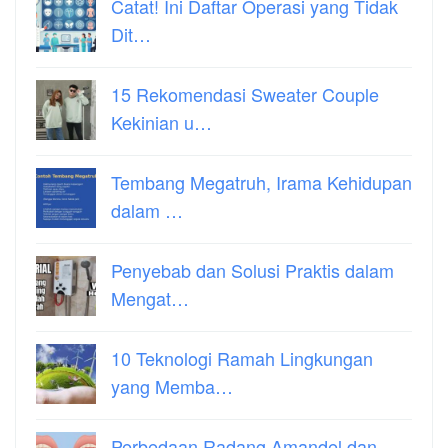
Catat! Ini Daftar Operasi yang Tidak
Dit…
15 Rekomendasi Sweater Couple
Kekinian u…
Tembang Megatruh, Irama Kehidupan
dalam …
Penyebab dan Solusi Praktis dalam
Mengat…
10 Teknologi Ramah Lingkungan
yang Memba…
Perbedaan Radang Amandel dan