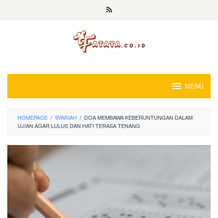
Loncat
ke
konten
MENU
HOMEPAGE
/
SYARIAH
/
DOA MEMBAWA KEBERUNTUNGAN DALAM
UJIAN AGAR LULUS DAN HATI TERASA TENANG