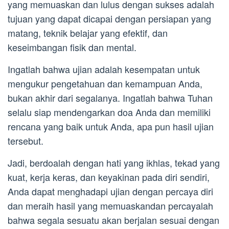
yang memuaskan dan lulus dengan sukses adalah
tujuan yang dapat dicapai dengan persiapan yang
matang, teknik belajar yang efektif, dan
keseimbangan fisik dan mental.
Ingatlah bahwa ujian adalah kesempatan untuk
mengukur pengetahuan dan kemampuan Anda,
bukan akhir dari segalanya. Ingatlah bahwa Tuhan
selalu siap mendengarkan doa Anda dan memiliki
rencana yang baik untuk Anda, apa pun hasil ujian
tersebut.
Jadi, berdoalah dengan hati yang ikhlas, tekad yang
kuat, kerja keras, dan keyakinan pada diri sendiri,
Anda dapat menghadapi ujian dengan percaya diri
dan meraih hasil yang memuaskandan percayalah
bahwa segala sesuatu akan berjalan sesuai dengan