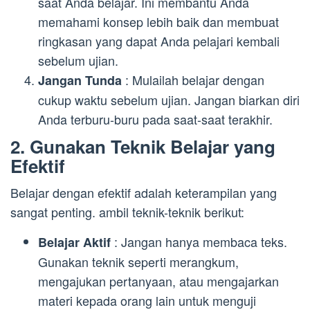
saat Anda belajar. Ini membantu Anda
memahami konsep lebih baik dan membuat
ringkasan yang dapat Anda pelajari kembali
sebelum ujian.
: Mulailah belajar dengan
Jangan Tunda
cukup waktu sebelum ujian. Jangan biarkan diri
Anda terburu-buru pada saat-saat terakhir.
2. Gunakan Teknik Belajar yang
Efektif
Belajar dengan efektif adalah keterampilan yang
sangat penting. ambil teknik-teknik berikut:
: Jangan hanya membaca teks.
Belajar Aktif
Gunakan teknik seperti merangkum,
mengajukan pertanyaan, atau mengajarkan
materi kepada orang lain untuk menguji