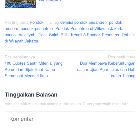
Posting pada
Pondok
Ditag
definisi pondok pesantren
,
pondok
modern
,
pondok pesantren
,
Pondok Pesantren di Wilayah Jakarta
,
pondok salafiyah
,
Tidak Salah Pilih! Kenali 8 Pondok Pesantren Terbaik
di Wilayah Jakarta
Navigasi
Pos sebelumnya
Pos berikutnya
100 Quotes Santri Milenial yang
Doa Membawa Keberuntungan
pos
Keren dan Bijak Buat Kamu
dalam Ujian Agar Lulus dan Hati
Semangat Mencari Ilmu
Terasa Tenang
Tinggalkan Balasan
Alamat email Anda tidak akan dipublikasikan.
Ruas yang wajib ditandai
*