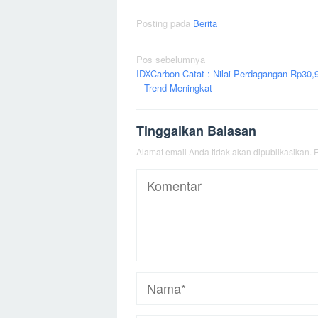
Posting pada
Berita
Navigasi
Pos sebelumnya
IDXCarbon Catat : Nilai Perdagangan Rp30,9
pos
– Trend Meningkat
Tinggalkan Balasan
Alamat email Anda tidak akan dipublikasikan.
R