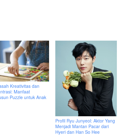
sah Kreativitas dan
ntrasi: Manfaat
sun Puzzle untuk Anak
Profil Ryu Junyeol: Aktor Yang
Menjadi Mantan Pacar dari
Hyeri dan Han So Hee