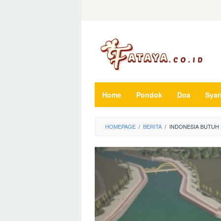
Loncat
ke
konten
Home
Pondok
Doa
Syar
HOMEPAGE
/
BERITA
/
INDONESIA BUTUH 