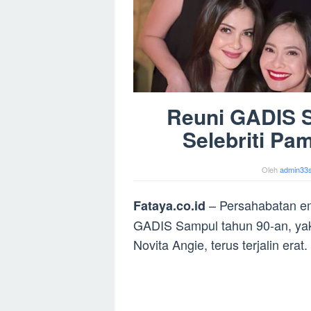
Reuni GADIS 
Selebriti Pa
Oleh
admin33
– Persahabatan emp
Fataya.co.id
GADIS Sampul tahun 90-an, yakn
Novita Angie, terus terjalin erat.