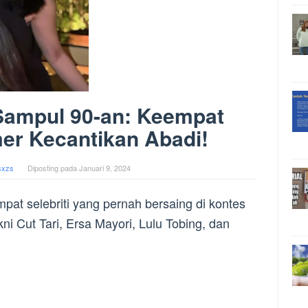
Sampul 90-an: Keempat
mer Kecantikan Abadi!
sxzs
Diposting pada
Januari 9, 2024
at selebriti yang pernah bersaing di kontes
i Cut Tari, Ersa Mayori, Lulu Tobing, dan