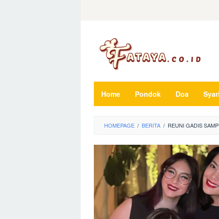
Loncat
ke
konten
Home
Pondok
Doa
Syar
HOMEPAGE
/
BERITA
/
REUNI GADIS SAMP