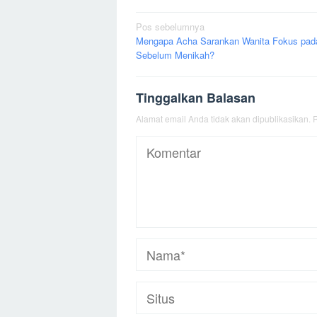
Navigasi
Pos sebelumnya
Mengapa Acha Sarankan Wanita Fokus pada
pos
Sebelum Menikah?
Tinggalkan Balasan
Alamat email Anda tidak akan dipublikasikan.
R