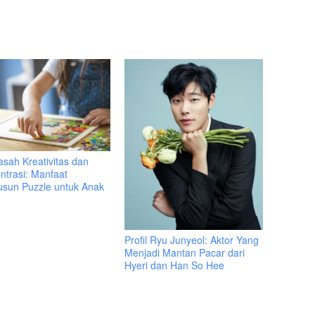
sah Kreativitas dan
ntrasi: Manfaat
sun Puzzle untuk Anak
Profil Ryu Junyeol: Aktor Yang
Menjadi Mantan Pacar dari
Hyeri dan Han So Hee