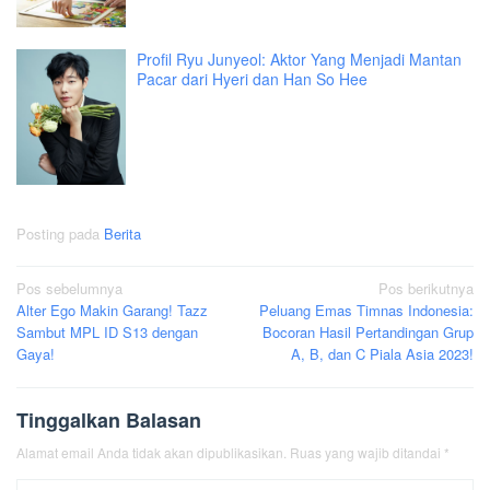
Profil Ryu Junyeol: Aktor Yang Menjadi Mantan
Pacar dari Hyeri dan Han So Hee
Posting pada
Berita
Navigasi
Pos sebelumnya
Pos berikutnya
Alter Ego Makin Garang! Tazz
Peluang Emas Timnas Indonesia:
pos
Sambut MPL ID S13 dengan
Bocoran Hasil Pertandingan Grup
Gaya!
A, B, dan C Piala Asia 2023!
Tinggalkan Balasan
Alamat email Anda tidak akan dipublikasikan.
Ruas yang wajib ditandai
*