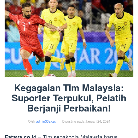
Kegagalan Tim Malaysia:
Suporter Terpukul, Pelatih
Berjanji Perbaikan!
Oleh
admin33sxzs
Diposting pada
Januari 24, 2024
– Tim sepakbola Malaysia harus
Fataya.co.id