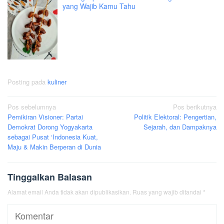
yang Wajib Kamu Tahu
Posting pada
kuliner
Navigasi
Pos sebelumnya
Pos berikutnya
Pemikiran Visioner: Partai
Politik Elektoral: Pengertian,
pos
Demokrat Dorong Yogyakarta
Sejarah, dan Dampaknya
sebagai Pusat ‘Indonesia Kuat,
Maju & Makin Berperan di Dunia
Tinggalkan Balasan
Alamat email Anda tidak akan dipublikasikan.
Ruas yang wajib ditandai
*