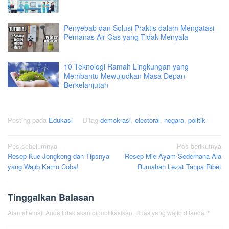
Penyebab dan Solusi Praktis dalam Mengatasi
Pemanas Air Gas yang Tidak Menyala
10 Teknologi Ramah Lingkungan yang
Membantu Mewujudkan Masa Depan
Berkelanjutan
Posting pada
Edukasi
Ditag
demokrasi
,
electoral
,
negara
,
politik
Navigasi
Pos sebelumnya
Pos berikutnya
Resep Kue Jongkong dan Tipsnya
Resep Mie Ayam Sederhana Ala
pos
yang Wajib Kamu Coba!
Rumahan Lezat Tanpa Ribet
Tinggalkan Balasan
Alamat email Anda tidak akan dipublikasikan.
Ruas yang wajib ditandai
*