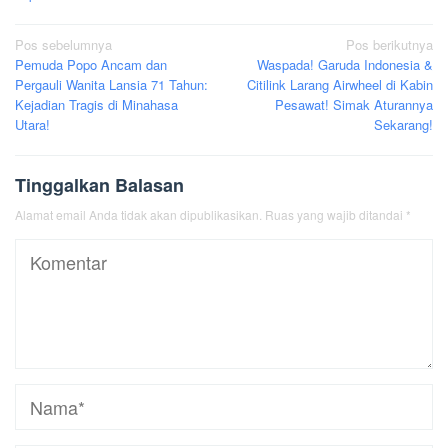
Navigasi
Pos sebelumnya
Pos berikutnya
Pemuda Popo Ancam dan
Waspada! Garuda Indonesia &
pos
Pergauli Wanita Lansia 71 Tahun:
Citilink Larang Airwheel di Kabin
Kejadian Tragis di Minahasa
Pesawat! Simak Aturannya
Utara!
Sekarang!
Tinggalkan Balasan
Alamat email Anda tidak akan dipublikasikan.
Ruas yang wajib ditandai
*