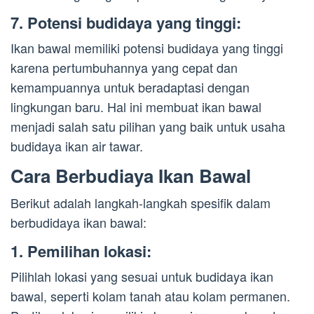
7. Potensi budidaya yang tinggi:
Ikan bawal memiliki potensi budidaya yang tinggi
karena pertumbuhannya yang cepat dan
kemampuannya untuk beradaptasi dengan
lingkungan baru. Hal ini membuat ikan bawal
menjadi salah satu pilihan yang baik untuk usaha
budidaya ikan air tawar.
Cara Berbudiaya Ikan Bawal
Berikut adalah langkah-langkah spesifik dalam
berbudidaya ikan bawal:
1. Pemilihan lokasi:
Pilihlah lokasi yang sesuai untuk budidaya ikan
bawal, seperti kolam tanah atau kolam permanen.