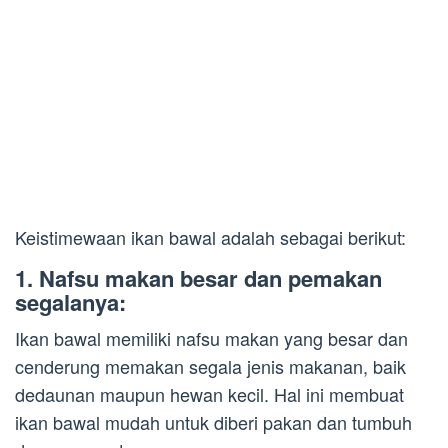
Keistimewaan ikan bawal adalah sebagai berikut:
1. Nafsu makan besar dan pemakan
segalanya:
Ikan bawal memiliki nafsu makan yang besar dan
cenderung memakan segala jenis makanan, baik
dedaunan maupun hewan kecil. Hal ini membuat
ikan bawal mudah untuk diberi pakan dan tumbuh