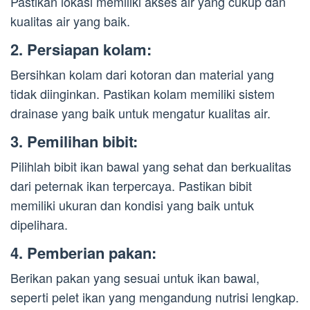
Pastikan lokasi memiliki akses air yang cukup dan
kualitas air yang baik.
2. Persiapan kolam:
Bersihkan kolam dari kotoran dan material yang
tidak diinginkan. Pastikan kolam memiliki sistem
drainase yang baik untuk mengatur kualitas air.
3. Pemilihan bibit:
Pilihlah bibit ikan bawal yang sehat dan berkualitas
dari peternak ikan terpercaya. Pastikan bibit
memiliki ukuran dan kondisi yang baik untuk
dipelihara.
4. Pemberian pakan:
Berikan pakan yang sesuai untuk ikan bawal,
seperti pelet ikan yang mengandung nutrisi lengkap.