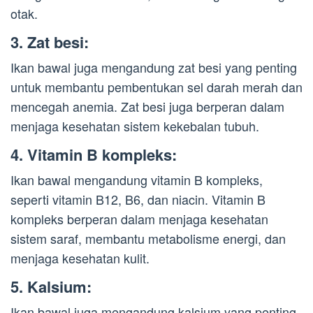
otak.
3. Zat besi:
Ikan bawal juga mengandung zat besi yang penting
untuk membantu pembentukan sel darah merah dan
mencegah anemia. Zat besi juga berperan dalam
menjaga kesehatan sistem kekebalan tubuh.
4. Vitamin B kompleks:
Ikan bawal mengandung vitamin B kompleks,
seperti vitamin B12, B6, dan niacin. Vitamin B
kompleks berperan dalam menjaga kesehatan
sistem saraf, membantu metabolisme energi, dan
menjaga kesehatan kulit.
5. Kalsium:
Ikan bawal juga mengandung kalsium yang penting