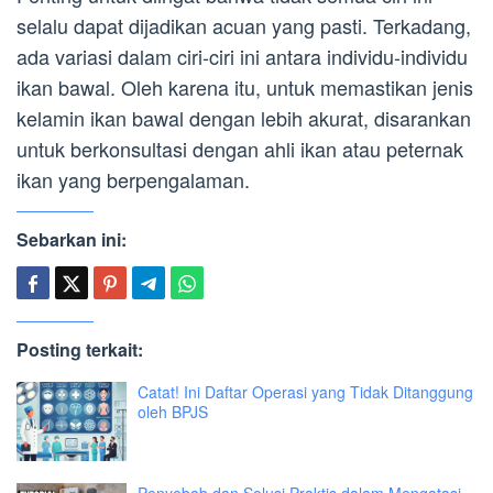
selalu dapat dijadikan acuan yang pasti. Terkadang,
ada variasi dalam ciri-ciri ini antara individu-individu
ikan bawal. Oleh karena itu, untuk memastikan jenis
kelamin ikan bawal dengan lebih akurat, disarankan
untuk berkonsultasi dengan ahli ikan atau peternak
ikan yang berpengalaman.
Sebarkan ini:
Posting terkait:
Catat! Ini Daftar Operasi yang Tidak Ditanggung
oleh BPJS
Penyebab dan Solusi Praktis dalam Mengatasi