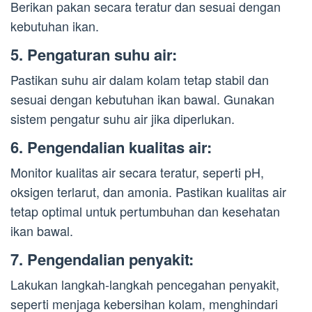
Berikan pakan secara teratur dan sesuai dengan
kebutuhan ikan.
5. Pengaturan suhu air:
Pastikan suhu air dalam kolam tetap stabil dan
sesuai dengan kebutuhan ikan bawal. Gunakan
sistem pengatur suhu air jika diperlukan.
6. Pengendalian kualitas air:
Monitor kualitas air secara teratur, seperti pH,
oksigen terlarut, dan amonia. Pastikan kualitas air
tetap optimal untuk pertumbuhan dan kesehatan
ikan bawal.
7. Pengendalian penyakit:
Lakukan langkah-langkah pencegahan penyakit,
seperti menjaga kebersihan kolam, menghindari