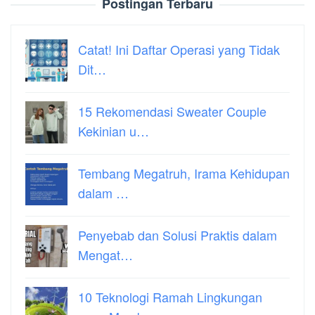
Postingan Terbaru
Catat! Ini Daftar Operasi yang Tidak
Dit…
15 Rekomendasi Sweater Couple
Kekinian u…
Tembang Megatruh, Irama Kehidupan
dalam …
Penyebab dan Solusi Praktis dalam
Mengat…
10 Teknologi Ramah Lingkungan