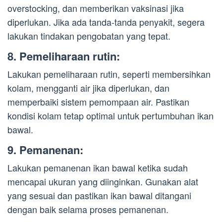
overstocking, dan memberikan vaksinasi jika
diperlukan. Jika ada tanda-tanda penyakit, segera
lakukan tindakan pengobatan yang tepat.
8. Pemeliharaan rutin:
Lakukan pemeliharaan rutin, seperti membersihkan
kolam, mengganti air jika diperlukan, dan
memperbaiki sistem pemompaan air. Pastikan
kondisi kolam tetap optimal untuk pertumbuhan ikan
bawal.
9. Pemanenan:
Lakukan pemanenan ikan bawal ketika sudah
mencapai ukuran yang diinginkan. Gunakan alat
yang sesuai dan pastikan ikan bawal ditangani
dengan baik selama proses pemanenan.