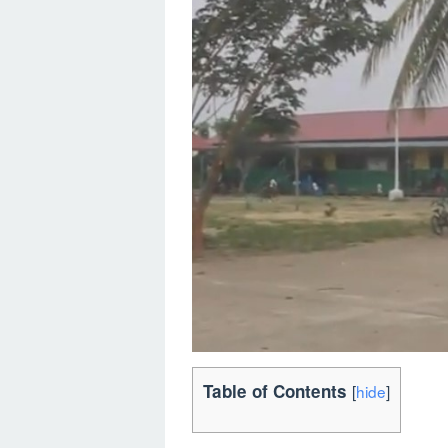
Table of Contents
[
hide
]