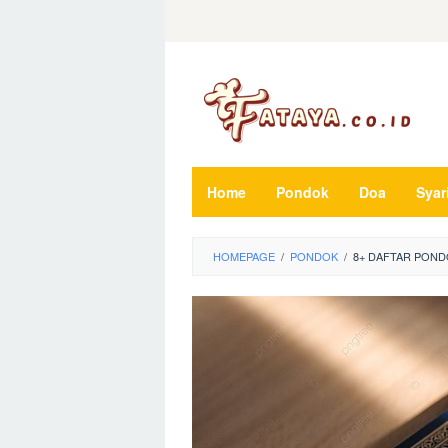
Loncat
ke
konten
Home
Pondok
Doa
Syar
HOMEPAGE
/
PONDOK
/
8+ DAFTAR POND