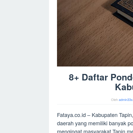
8+ Daftar Pond
Kab
Oleh
admin33s
Fataya.co.id – Kabupaten Tapin
daerah yang memiliki banyak po
mengingat masyarakat Tapin me