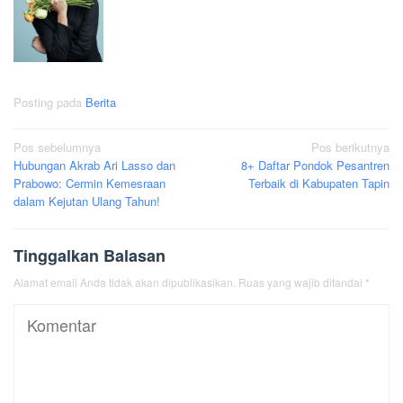
Posting pada
Berita
Navigasi
Pos sebelumnya
Pos berikutnya
Hubungan Akrab Ari Lasso dan
8+ Daftar Pondok Pesantren
pos
Prabowo: Cermin Kemesraan
Terbaik di Kabupaten Tapin
dalam Kejutan Ulang Tahun!
Tinggalkan Balasan
Alamat email Anda tidak akan dipublikasikan.
Ruas yang wajib ditandai
*