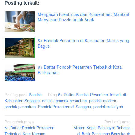
Posting terkait:
Mengasah Kreativitas dan Konsentrasi: Manfaat
Menyusun Puzzle untuk Anak
8+ Pondok Pesantren di Kabupaten Maros yang
Bagus
8+ Daftar Pondok Pesantren Terbaik di Kota
Balikpapan
Posting pada
Pondok
Ditag
6+ Daftar Pondok Pesantren Terbaik di
Kabupaten Sanggau
,
definisi pondok pesantren
,
pondok modern
,
pondok pesantren
,
Pondok Pesantren di Sanggau
,
pondok salafiyah
Navigasi
Pos sebelumnya
Pos berikutnya
6+ Daftar Pondok Pesantren
Misteri Kapal Rohingya: Rahasia
pos
Terbaik di Kota Kupang
di Balik Perjalanan Berisiko 🚢