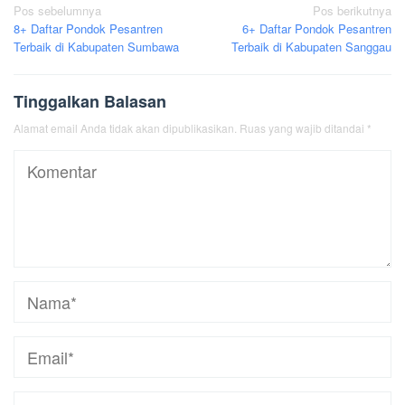
Navigasi
Pos sebelumnya
Pos berikutnya
8+ Daftar Pondok Pesantren
6+ Daftar Pondok Pesantren
pos
Terbaik di Kabupaten Sumbawa
Terbaik di Kabupaten Sanggau
Tinggalkan Balasan
Alamat email Anda tidak akan dipublikasikan.
Ruas yang wajib ditandai
*