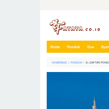
Loncat
ke
konten
Home
Pondok
Doa
Syar
HOMEPAGE
/
PONDOK
/
8+ DAFTAR POND