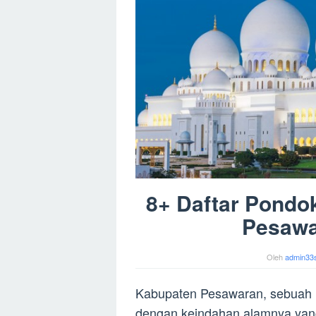
8+ Daftar Pondo
Pesawa
Oleh
admin33
Kabupaten Pesawaran, sebuah k
dengan keindahan alamnya yang