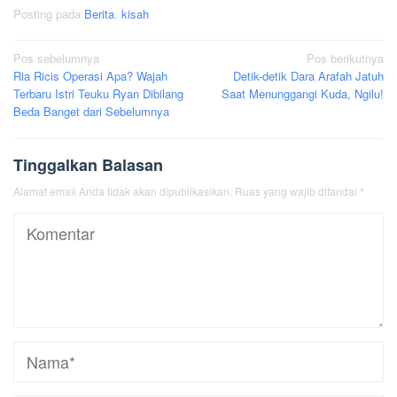
Posting pada
Berita
,
kisah
Navigasi
Pos sebelumnya
Pos berikutnya
Ria Ricis Operasi Apa? Wajah
Detik-detik Dara Arafah Jatuh
pos
Terbaru Istri Teuku Ryan Dibilang
Saat Menunggangi Kuda, Ngilu!
Beda Banget dari Sebelumnya
Tinggalkan Balasan
Alamat email Anda tidak akan dipublikasikan.
Ruas yang wajib ditandai
*