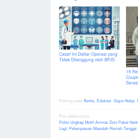
Catat! Ini Daftar Operasi yang
Tidak Ditanggung oleh BPJS
15 Re
Coupl
Seras
Posting pada
Berita
,
Edukasi
,
Gaya Hidup
,
Navigasi
Pos sebelumnya
Polisi Ungkap Motif Ammar Zoni Pakai Nar
pos
Lagi: Pelampiasan Masalah Rumah Tangga