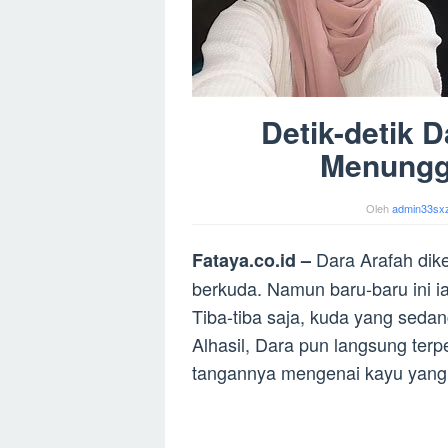
Detik-detik 
Menungga
Oleh
admin33sx
Dara Arafah dik
Fataya.co.id –
berkuda. Namun baru-baru ini i
Tiba-tiba saja, kuda yang seda
Alhasil, Dara pun langsung ter
tangannya mengenai kayu yang t