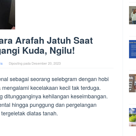
Dara Arafah Jatuh Saat
ngi Kuda, Ngilu!
zs
Diposting pada
Desember 20, 2023
enal sebagai seorang selebgram dengan hobi
a mengalami kecelakaan kecil tak terduga.
ng ditungganginya kehilangan keseimbangan.
pental hingga punggung dan pergelangan
ergeletak diatas tanah.