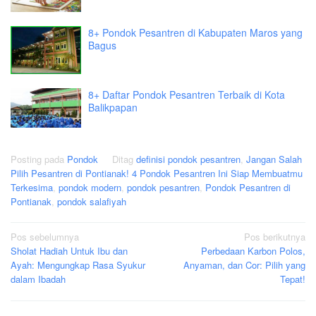
8+ Pondok Pesantren di Kabupaten Maros yang
Bagus
8+ Daftar Pondok Pesantren Terbaik di Kota
Balikpapan
Posting pada
Pondok
Ditag
definisi pondok pesantren
,
Jangan Salah
Pilih Pesantren di Pontianak! 4 Pondok Pesantren Ini Siap Membuatmu
Terkesima
,
pondok modern
,
pondok pesantren
,
Pondok Pesantren di
Pontianak
,
pondok salafiyah
Navigasi
Pos sebelumnya
Pos berikutnya
Sholat Hadiah Untuk Ibu dan
Perbedaan Karbon Polos,
pos
Ayah: Mengungkap Rasa Syukur
Anyaman, dan Cor: Pilih yang
dalam Ibadah
Tepat!