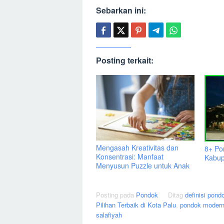
Sebarkan ini:
Posting terkait:
Mengasah Kreativitas dan
8+ Po
Konsentrasi: Manfaat
Kabup
Menyusun Puzzle untuk Anak
Posting pada
Pondok
Ditag
definisi pond
Pilihan Terbaik di Kota Palu
,
pondok moder
salafiyah