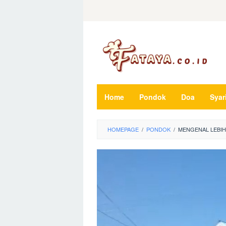
Loncat
ke
konten
Home
Pondok
Doa
Syar
HOMEPAGE
/
PONDOK
/
MENGENAL LEBIH 