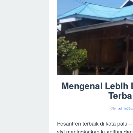
Mengenal Lebih D
Terba
Oleh
admin33s
Pesantren terbaik di kota palu 
visi meningkatkan kuantitas dan