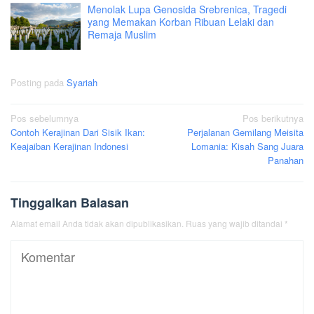
Menolak Lupa Genosida Srebrenica, Tragedi
yang Memakan Korban Ribuan Lelaki dan
Remaja Muslim
Posting pada
Syariah
Navigasi
Pos sebelumnya
Pos berikutnya
Contoh Kerajinan Dari Sisik Ikan:
Perjalanan Gemilang Meisita
pos
Keajaiban Kerajinan Indonesi
Lomania: Kisah Sang Juara
Panahan
Tinggalkan Balasan
Alamat email Anda tidak akan dipublikasikan.
Ruas yang wajib ditandai
*