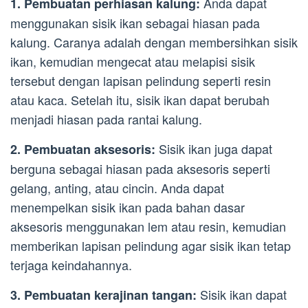
Anda dapat
1. Pembuatan perhiasan kalung:
menggunakan sisik ikan sebagai hiasan pada
kalung. Caranya adalah dengan membersihkan sisik
ikan, kemudian mengecat atau melapisi sisik
tersebut dengan lapisan pelindung seperti resin
atau kaca. Setelah itu, sisik ikan dapat berubah
menjadi hiasan pada rantai kalung.
Sisik ikan juga dapat
2. Pembuatan aksesoris:
berguna sebagai hiasan pada aksesoris seperti
gelang, anting, atau cincin. Anda dapat
menempelkan sisik ikan pada bahan dasar
aksesoris menggunakan lem atau resin, kemudian
memberikan lapisan pelindung agar sisik ikan tetap
terjaga keindahannya.
Sisik ikan dapat
3. Pembuatan kerajinan tangan: