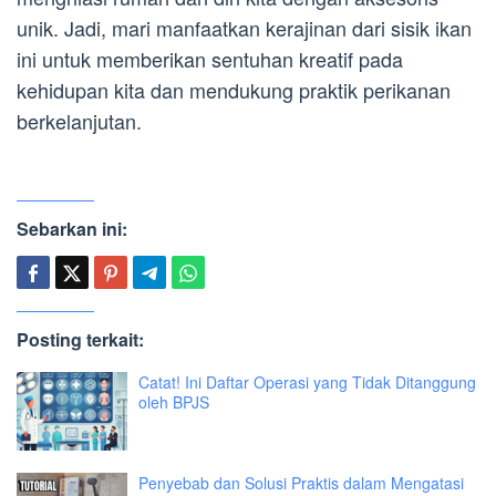
unik. Jadi, mari manfaatkan kerajinan dari sisik ikan
ini untuk memberikan sentuhan kreatif pada
kehidupan kita dan mendukung praktik perikanan
berkelanjutan.
Sebarkan ini:
Posting terkait:
Catat! Ini Daftar Operasi yang Tidak Ditanggung
oleh BPJS
Penyebab dan Solusi Praktis dalam Mengatasi