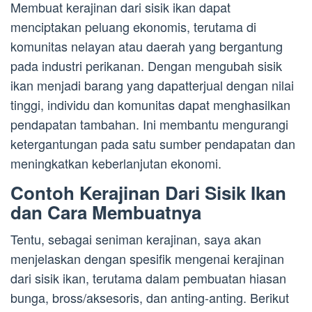
Membuat kerajinan dari sisik ikan dapat
menciptakan peluang ekonomis, terutama di
komunitas nelayan atau daerah yang bergantung
pada industri perikanan. Dengan mengubah sisik
ikan menjadi barang yang dapatterjual dengan nilai
tinggi, individu dan komunitas dapat menghasilkan
pendapatan tambahan. Ini membantu mengurangi
ketergantungan pada satu sumber pendapatan dan
meningkatkan keberlanjutan ekonomi.
Contoh Kerajinan Dari Sisik Ikan
dan Cara Membuatnya
Tentu, sebagai seniman kerajinan, saya akan
menjelaskan dengan spesifik mengenai kerajinan
dari sisik ikan, terutama dalam pembuatan hiasan
bunga, bross/aksesoris, dan anting-anting. Berikut