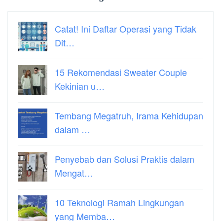
Catat! Ini Daftar Operasi yang Tidak
Dit…
15 Rekomendasi Sweater Couple
Kekinian u…
Tembang Megatruh, Irama Kehidupan
dalam …
Penyebab dan Solusi Praktis dalam
Mengat…
10 Teknologi Ramah Lingkungan
yang Memba…