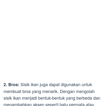
Sisik ikan juga dapat digunakan untuk
2. Bros:
membuat bros yang menarik. Dengan mengolah
sisik ikan menjadi bentuk-bentuk yang berbeda dan
menambahkan aksen seperti batu permata atau