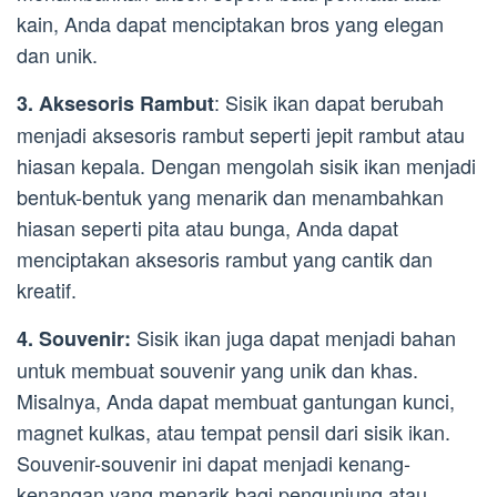
kain, Anda dapat menciptakan bros yang elegan
dan unik.
: Sisik ikan dapat berubah
3. Aksesoris Rambut
menjadi aksesoris rambut seperti jepit rambut atau
hiasan kepala. Dengan mengolah sisik ikan menjadi
bentuk-bentuk yang menarik dan menambahkan
hiasan seperti pita atau bunga, Anda dapat
menciptakan aksesoris rambut yang cantik dan
kreatif.
Sisik ikan juga dapat menjadi bahan
4. Souvenir:
untuk membuat souvenir yang unik dan khas.
Misalnya, Anda dapat membuat gantungan kunci,
magnet kulkas, atau tempat pensil dari sisik ikan.
Souvenir-souvenir ini dapat menjadi kenang-
kenangan yang menarik bagi pengunjung atau