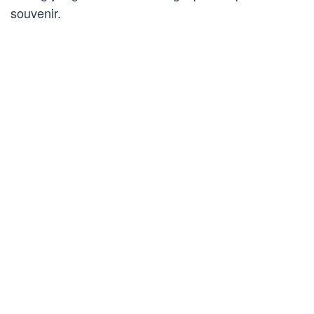
souvenir.