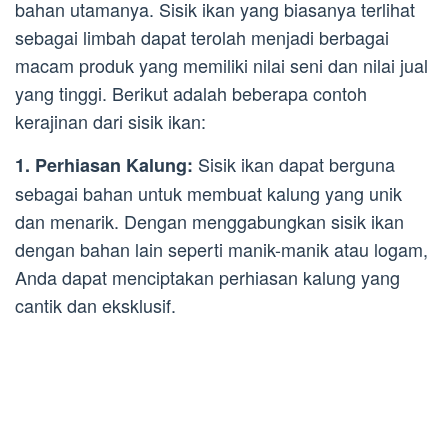
bahan utamanya. Sisik ikan yang biasanya terlihat
sebagai limbah dapat terolah menjadi berbagai
macam produk yang memiliki nilai seni dan nilai jual
yang tinggi. Berikut adalah beberapa contoh
kerajinan dari sisik ikan:
Sisik ikan dapat berguna
1. Perhiasan Kalung:
sebagai bahan untuk membuat kalung yang unik
dan menarik. Dengan menggabungkan sisik ikan
dengan bahan lain seperti manik-manik atau logam,
Anda dapat menciptakan perhiasan kalung yang
cantik dan eksklusif.