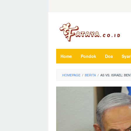
Loncat
ke
konten
Home
Pondok
Doa
Syar
HOMEPAGE
/
BERITA
/
AS VS. ISRAEL: B