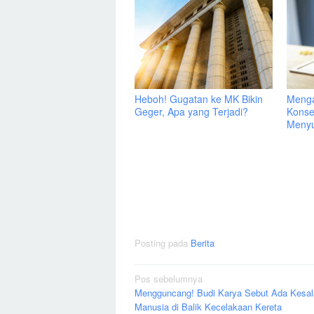
Heboh! Gugatan ke MK Bikin
Menga
Geger, Apa yang Terjadi?
Konse
Menyu
Posting pada
Berita
Navigasi
Pos sebelumnya
Mengguncang! Budi Karya Sebut Ada Kesa
pos
Manusia di Balik Kecelakaan Kereta