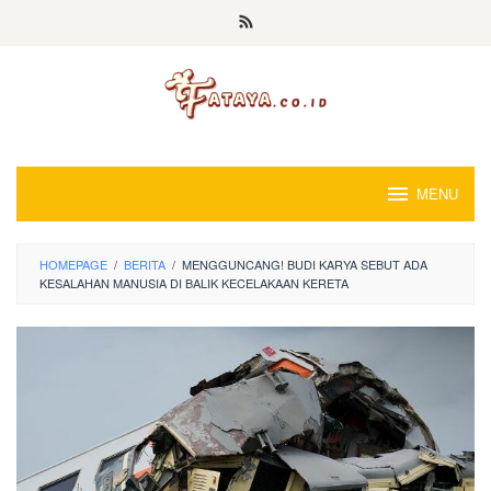
Loncat
ke
konten
MENU
HOMEPAGE
/
BERITA
/
MENGGUNCANG! BUDI KARYA SEBUT ADA
KESALAHAN MANUSIA DI BALIK KECELAKAAN KERETA