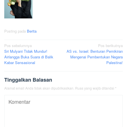
Posting pada
Berita
Navigasi
Pos sebelumnya
Pos berikutnya
Sri Mulyani Tidak Mundur!
AS vs. Israel: Benturan Pemikiran
pos
Airlangga Buka Suara di Balik
Mengenai Pembentukan Negara
Kabar Sensasional
Palestina!
Tinggalkan Balasan
Alamat email Anda tidak akan dipublikasikan.
Ruas yang wajib ditandai
*