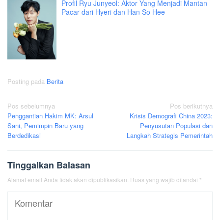
Profil Ryu Junyeol: Aktor Yang Menjadi Mantan
Pacar dari Hyeri dan Han So Hee
Posting pada
Berita
Navigasi
Pos sebelumnya
Pos berikutnya
Penggantian Hakim MK: Arsul
Krisis Demografi China 2023:
pos
Sani, Pemimpin Baru yang
Penyusutan Populasi dan
Berdedikasi
Langkah Strategis Pemerintah
Tinggalkan Balasan
Alamat email Anda tidak akan dipublikasikan.
Ruas yang wajib ditandai
*