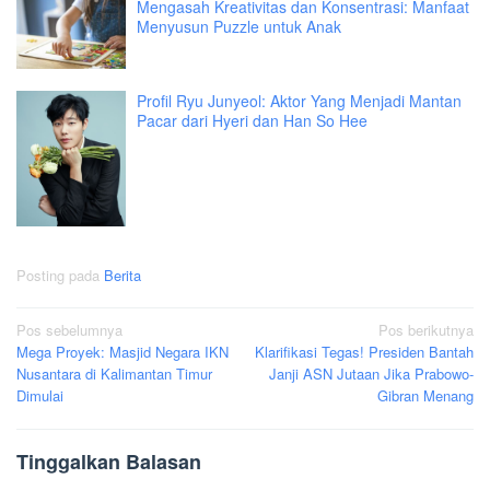
Mengasah Kreativitas dan Konsentrasi: Manfaat
Menyusun Puzzle untuk Anak
Profil Ryu Junyeol: Aktor Yang Menjadi Mantan
Pacar dari Hyeri dan Han So Hee
Posting pada
Berita
Navigasi
Pos sebelumnya
Pos berikutnya
Mega Proyek: Masjid Negara IKN
Klarifikasi Tegas! Presiden Bantah
pos
Nusantara di Kalimantan Timur
Janji ASN Jutaan Jika Prabowo-
Dimulai
Gibran Menang
Tinggalkan Balasan