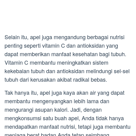
Selain itu, apel juga mengandung berbagai nutrisi
penting seperti vitamin C dan antioksidan yang
dapat memberikan manfaat kesehatan bagi tubuh.
Vitamin C membantu meningkatkan sistem
kekebalan tubuh dan antioksidan melindungi sel-sel
tubuh dari kerusakan akibat radikal bebas.
Tak hanya itu, apel juga kaya akan air yang dapat
membantu mengenyangkan lebih lama dan
mengurangi asupan kalori. Jadi, dengan
mengkonsumsi satu buah apel, Anda tidak hanya
mendapatkan manfaat nutrisi, tetapi juga membantu
menjaga berat badan Anda tetap seimbang.