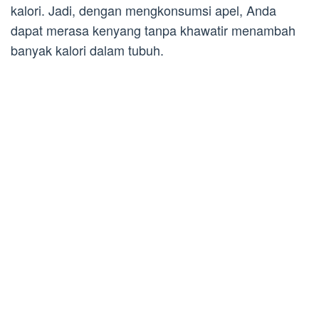
kalori. Jadi, dengan mengkonsumsi apel, Anda
dapat merasa kenyang tanpa khawatir menambah
banyak kalori dalam tubuh.