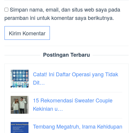
Simpan nama, email, dan situs web saya pada
peramban ini untuk komentar saya berikutnya.
Postingan Terbaru
Catat! Ini Daftar Operasi yang Tidak
Dit…
15 Rekomendasi Sweater Couple
Kekinian u…
Tembang Megatruh, Irama Kehidupan