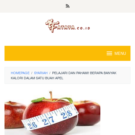
Loncat
ke
konten
MENU
HOMEPAGE
/
SYARIAH
/
PELAJARI DAN PAHAMI! BERAPA BANYAK
KALORI DALAM SATU BUAH APEL