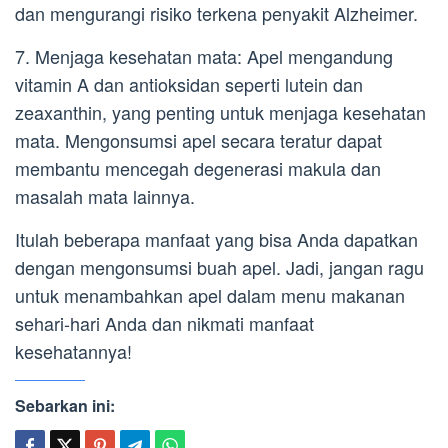
dan mengurangi risiko terkena penyakit Alzheimer.
7. Menjaga kesehatan mata: Apel mengandung
vitamin A dan antioksidan seperti lutein dan
zeaxanthin, yang penting untuk menjaga kesehatan
mata. Mengonsumsi apel secara teratur dapat
membantu mencegah degenerasi makula dan
masalah mata lainnya.
Itulah beberapa manfaat yang bisa Anda dapatkan
dengan mengonsumsi buah apel. Jadi, jangan ragu
untuk menambahkan apel dalam menu makanan
sehari-hari Anda dan nikmati manfaat
kesehatannya!
Sebarkan ini: