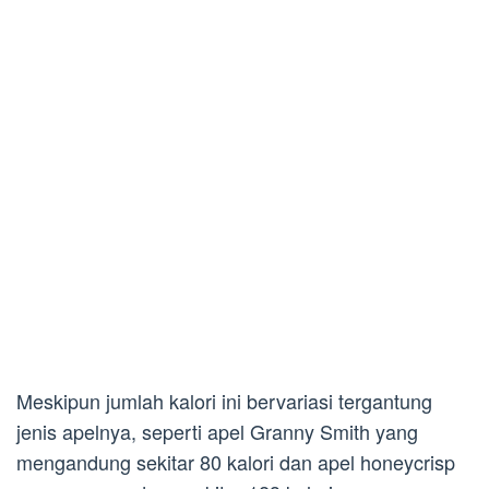
Meskipun jumlah kalori ini bervariasi tergantung
jenis apelnya, seperti apel Granny Smith yang
mengandung sekitar 80 kalori dan apel honeycrisp