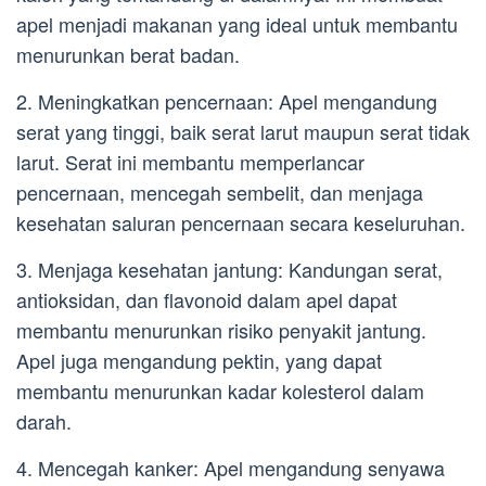
apel menjadi makanan yang ideal untuk membantu
menurunkan berat badan.
2. Meningkatkan pencernaan: Apel mengandung
serat yang tinggi, baik serat larut maupun serat tidak
larut. Serat ini membantu memperlancar
pencernaan, mencegah sembelit, dan menjaga
kesehatan saluran pencernaan secara keseluruhan.
3. Menjaga kesehatan jantung: Kandungan serat,
antioksidan, dan flavonoid dalam apel dapat
membantu menurunkan risiko penyakit jantung.
Apel juga mengandung pektin, yang dapat
membantu menurunkan kadar kolesterol dalam
darah.
4. Mencegah kanker: Apel mengandung senyawa