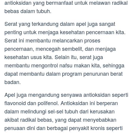
antioksidan yang bermanfaat untuk melawan radikal
bebas dalam tubuh.
Serat yang terkandung dalam apel juga sangat
penting untuk menjaga kesehatan pencernaan kita.
Serat ini membantu melancarkan proses
pencernaan, mencegah sembelit, dan menjaga
kesehatan usus kita. Selain itu, serat juga
membantu mengontrol nafsu makan kita, sehingga
dapat membantu dalam program penurunan berat
badan.
Apel juga mengandung senyawa antioksidan seperti
flavonoid dan polifenol. Antioksidan ini berperan
dalam melindungi sel-sel tubuh dari kerusakan
akibat radikal bebas, yang dapat menyebabkan
penuaan dini dan berbagai penyakit kronis seperti