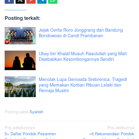
Posting terkait:
Jejak Cerita Roro Jonggrang dan Bandung
Bondowoso di Candi Prambanan
Ubay bin Khalaf Musuh Rasulullah yang Mati
Disebabkan Kesombongannya Sendiri
Menolak Lupa Genosida Srebrenica, Tragedi
yang Memakan Korban Ribuan Lelaki dan
Remaja Muslim
Posting pada
Syariah
Navigasi
Pos sebelumnya
Pos berikutnya
5+ Daftar Pondok Pesantren
+6 Rekomendasi Pondok
pos