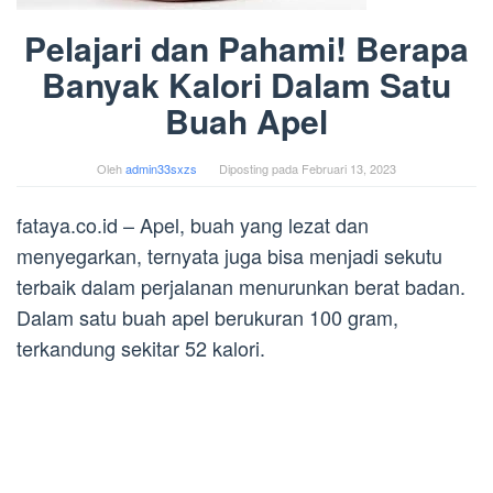
Pelajari dan Pahami! Berapa
Banyak Kalori Dalam Satu
Buah Apel
Oleh
admin33sxzs
Diposting pada
Februari 13, 2023
fataya.co.id – Apel, buah yang lezat dan
menyegarkan, ternyata juga bisa menjadi sekutu
terbaik dalam perjalanan menurunkan berat badan.
Dalam satu buah apel berukuran 100 gram,
terkandung sekitar 52 kalori.