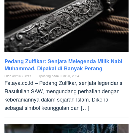
Pedang Zulfikar: Senjata Melegenda Milik Nabi
Muhammad, Dipakai di Banyak Perang
Oleh
admin33sxzs
Diposting pada
Juni 20, 2024
Fataya.co.id – Pedang Zulfikar, senjata legendaris
Rasulullah SAW, mengundang perhatian dengan
keberaniannya dalam sejarah Islam. Dikenal
sebagai simbol keunggulan dan […]