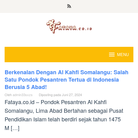
Loncat
ke
konten
MENU
Berkenalan Dengan Al Kahfi Somalangu: Salah
Fataya
Satu Pondok Pesantren Tertua di Indonesia
Media
Berusia 5 Abad!
Oleh
admin33sxzs
Diposting pada
Juni 27, 2024
Fataya.co.id – Pondok Pesantren Al Kahfi
Somalangu, Lima Abad Bertahan sebagai Pusat
Pendidikan Islam telah berdiri sejak tahun 1475
M […]