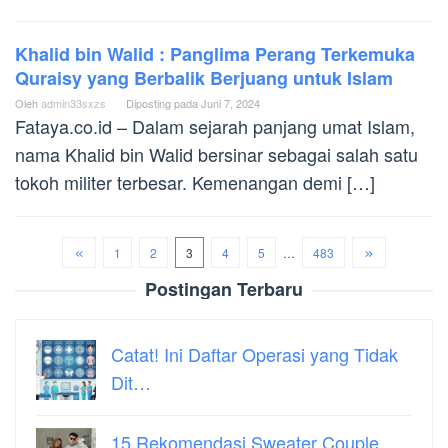
Khalid bin Walid : Panglima Perang Terkemuka
Quraisy yang Berbalik Berjuang untuk Islam
Oleh
admin33sxzs
Diposting pada
Juni 7, 2024
Fataya.co.id – Dalam sejarah panjang umat Islam,
nama Khalid bin Walid bersinar sebagai salah satu
tokoh militer terbesar. Kemenangan demi […]
1
2
3
4
5
…
483
Postingan Terbaru
Catat! Ini Daftar Operasi yang Tidak
Dit…
15 Rekomendasi Sweater Couple