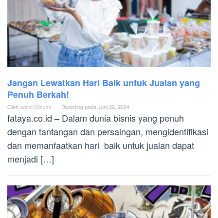
Jangan Lewatkan Hari Baik untuk Jualan yang
Penuh Berkah!
Oleh
admin33sxzs
Diposting pada
Juni 22, 2024
fataya.co.id – Dalam dunia bisnis yang penuh
dengan tantangan dan persaingan, mengidentifikasi
dan memanfaatkan hari baik untuk jualan dapat
menjadi […]