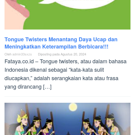
Tongue Twisters Menantang Daya Ucap dan
Meningkatkan Keterampilan Berbicara!!!
Oleh
admin33sxzs
Diposting pada
Agustus 20, 2024
Fataya.co.id – Tongue twisters, atau dalam bahasa
Indonesia dikenal sebagai “kata-kata sulit
diucapkan,” adalah serangkaian kata atau frasa
yang dirancang […]