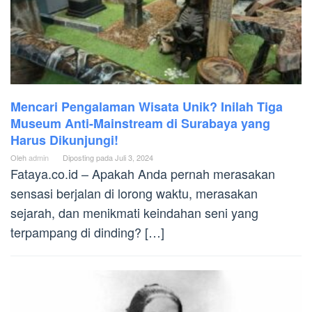
Mencari Pengalaman Wisata Unik? Inilah Tiga
Museum Anti-Mainstream di Surabaya yang
Harus Dikunjungi!
Oleh
admin
Diposting pada
Juli 3, 2024
Fataya.co.id – Apakah Anda pernah merasakan
sensasi berjalan di lorong waktu, merasakan
sejarah, dan menikmati keindahan seni yang
terpampang di dinding? […]