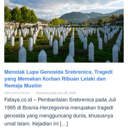
Menolak Lupa Genosida Srebrenica, Tragedi
yang Memakan Korban Ribuan Lelaki dan
Remaja Muslim
Oleh
admin33sxzs
Diposting pada
Juni 28, 2024
Fataya.co.id – Pembantaian Srebrenica pada Juli
1995 di Bosnia-Herzegovina merupakan tragedi
genosida yang mengguncang dunia, khususnya
umat Islam. Kejadian ini […]