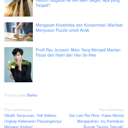
Heboh! Gugatan ke MK Bikin Geger, Apa yang
Terjadi?
Mengasah Kreativitas dan Konsentrasi: Manfaat
Menyusun Puzzle untuk Anak
Profil Ryu Junyeol: Aktor Yang Menjadi Mantan
Pacar dari Hyeri dan Han So Hee
Posting pada
Berita
Navigasi
Pos sebelumnya
Pos berikutnya
Dibalik Senyuman, Vidi Aldiano
Sisi Lain Ria Ricis: Kabar Mental
pos
Ungkap Kebenaran Perjuangannya
Mengejutkan, Isu Keretakan
Melawan Kanker!
Rumah Tangga Terkuak!