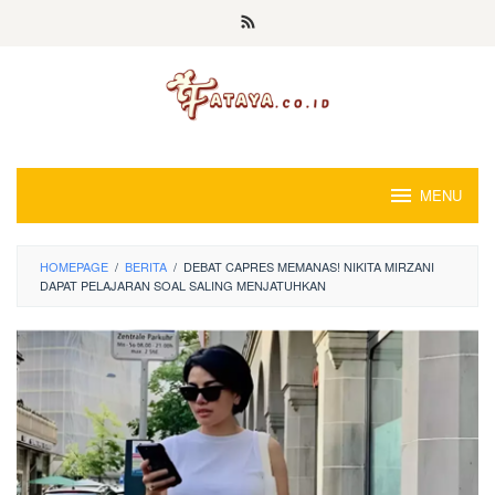
Loncat
ke
konten
MENU
HOMEPAGE
/
BERITA
/
DEBAT CAPRES MEMANAS! NIKITA MIRZANI
DAPAT PELAJARAN SOAL SALING MENJATUHKAN