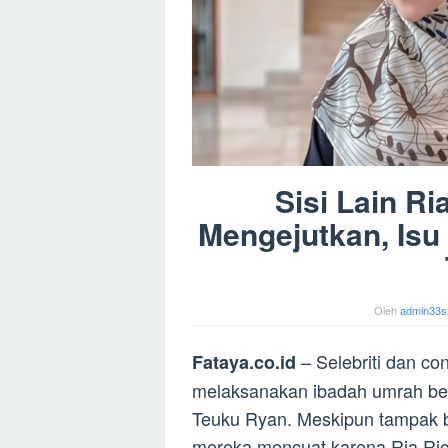
Sisi Lain Ri
Mengejutkan, Is
Oleh
admin33s
– Selebriti dan con
Fataya.co.id
melaksanakan ibadah umrah be
Teuku Ryan. Meskipun tampak b
mereka mencuat karena Ria Rici