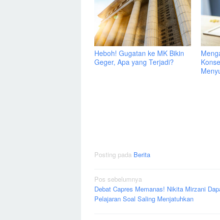
Heboh! Gugatan ke MK Bikin
Menga
Geger, Apa yang Terjadi?
Konse
Menyu
Posting pada
Berita
Navigasi
Pos sebelumnya
Debat Capres Memanas! Nikita Mirzani Dap
pos
Pelajaran Soal Saling Menjatuhkan