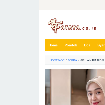
Loncat
ke
konten
Home
Pondok
Doa
Syar
HOMEPAGE
/
BERITA
/
SISI LAIN RIA RI