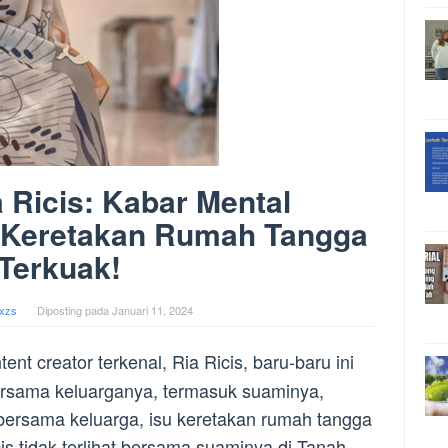
a Ricis: Kabar Mental
u Keretakan Rumah Tangga
Terkuak!
xzs
Diposting pada
Januari 11, 2024
tent creator terkenal, Ria Ricis, baru-baru ini
rsama keluarganya, termasuk suaminya,
ersama keluarga, isu keretakan rumah tangga
s tidak terlihat bersama suaminya di Tanah