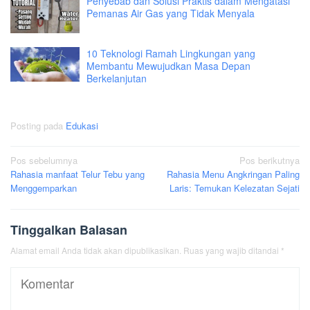
Penyebab dan Solusi Praktis dalam Mengatasi
Pemanas Air Gas yang Tidak Menyala
10 Teknologi Ramah Lingkungan yang
Membantu Mewujudkan Masa Depan
Berkelanjutan
Posting pada
Edukasi
Navigasi
Pos sebelumnya
Pos berikutnya
Rahasia manfaat Telur Tebu yang
Rahasia Menu Angkringan Paling
pos
Menggemparkan
Laris: Temukan Kelezatan Sejati
Tinggalkan Balasan
Alamat email Anda tidak akan dipublikasikan.
Ruas yang wajib ditandai
*