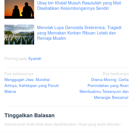
Ubay bin Khalaf Musuh Rasulullah yang Mati
Disebabkan Kesombongannya Sendiri
Menolak Lupa Genosida Srebrenica, Tragedi
yang Memakan Korban Ribuan Lelaki dan
Remaja Muslim
Posting pada
Syariah
Navigasi
Pos sebelumnya
Pos berikutnya
Menggugah Jiwa: Murottal
Drama Moving: Cerita
pos
Artinya, Kehidupan yang Penuh
Pemindahan yang Akan
Makna
Membuatmu Tersenyum dan
Menangis Bersama!
Tinggalkan Balasan
Alamat email Anda tidak akan dipublikasikan.
Ruas yang wajib ditandai
*