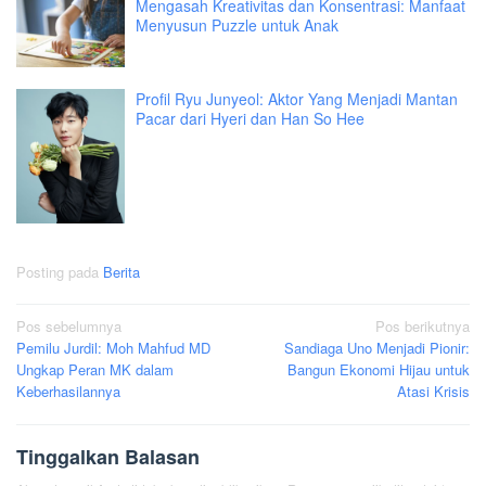
Mengasah Kreativitas dan Konsentrasi: Manfaat
Menyusun Puzzle untuk Anak
Profil Ryu Junyeol: Aktor Yang Menjadi Mantan
Pacar dari Hyeri dan Han So Hee
Posting pada
Berita
Navigasi
Pos sebelumnya
Pos berikutnya
Pemilu Jurdil: Moh Mahfud MD
Sandiaga Uno Menjadi Pionir:
pos
Ungkap Peran MK dalam
Bangun Ekonomi Hijau untuk
Keberhasilannya
Atasi Krisis
Tinggalkan Balasan