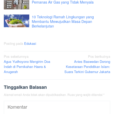
Pemanas Air Gas yang Tidak Menyala
10 Teknologi Ramah Lingkungan yang
Membantu Mewujudkan Masa Depan
Berkelanjutan
Posting pada
Edukasi
Navigasi
Pos sebelumnya
Pos berikutnya
Agus Yudhoyono Mengirim Doa
Anies Baswedan Dorong
pos
Indah di Pernikahan Haera &
Kesetaraan Pendidikan Islam:
Anugerah
Suara Terkini Gubernur Jakarta
Tinggalkan Balasan
Alamat email Anda tidak akan dipublikasikan.
Ruas yang wajib ditandai
*