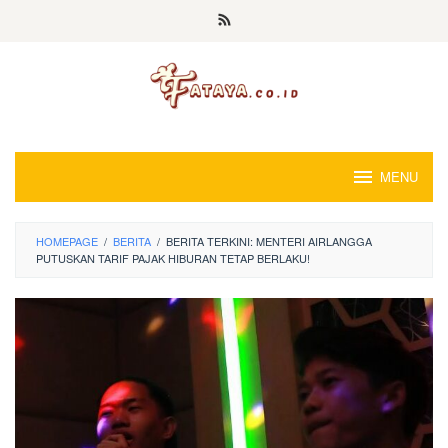
Loncat
ke
konten
MENU
HOMEPAGE
/
BERITA
/
BERITA TERKINI: MENTERI AIRLANGGA
PUTUSKAN TARIF PAJAK HIBURAN TETAP BERLAKU!