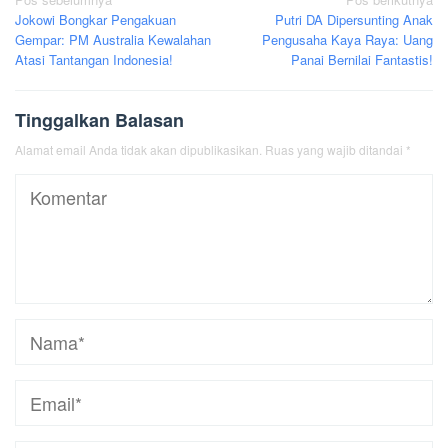
Navigasi
Jokowi Bongkar Pengakuan
Putri DA Dipersunting Anak
pos
Gempar: PM Australia Kewalahan
Pengusaha Kaya Raya: Uang
Atasi Tantangan Indonesia!
Panai Bernilai Fantastis!
Tinggalkan Balasan
Alamat email Anda tidak akan dipublikasikan.
Ruas yang wajib ditandai
*