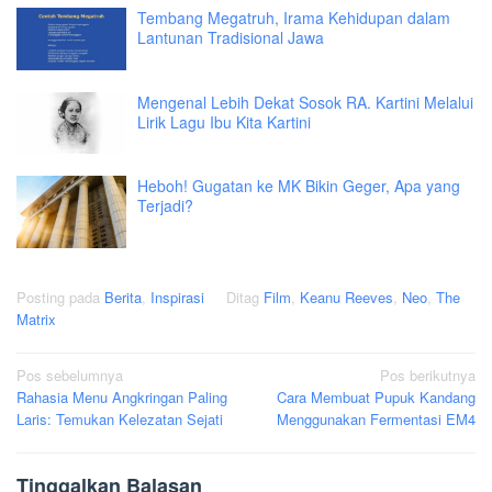
Tembang Megatruh, Irama Kehidupan dalam
Lantunan Tradisional Jawa
Mengenal Lebih Dekat Sosok RA. Kartini Melalui
Lirik Lagu Ibu Kita Kartini
Heboh! Gugatan ke MK Bikin Geger, Apa yang
Terjadi?
Posting pada
Berita
,
Inspirasi
Ditag
Film
,
Keanu Reeves
,
Neo
,
The
Matrix
Navigasi
Pos sebelumnya
Pos berikutnya
Rahasia Menu Angkringan Paling
Cara Membuat Pupuk Kandang
pos
Laris: Temukan Kelezatan Sejati
Menggunakan Fermentasi EM4
Tinggalkan Balasan