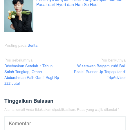
Pacar dari Hyeri dan Han So Hee
Posting pada
Berita
Navigasi
Pos sebelumnya
Pos berikutnya
Dibebaskan Setelah 7 Tahun
Wisatawan Bergemuruh! Bali
pos
Salah Tangkap, Oman
Posisi Runner-Up Terpopuler di
Abdurohman Raih Ganti Rugi Rp
TripAdvisor
222 Juta!
Tinggalkan Balasan
Alamat email Anda tidak akan dipublikasikan.
Ruas yang wajib ditandai
*