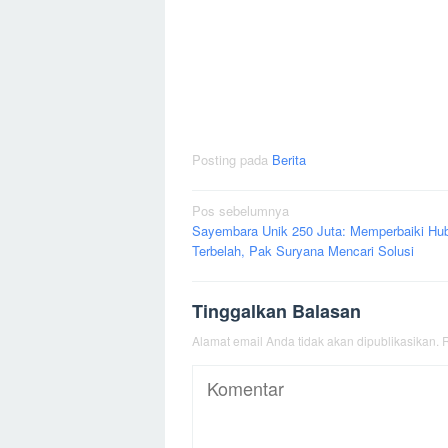
Posting pada
Berita
Navigasi
Pos sebelumnya
Sayembara Unik 250 Juta: Memperbaiki Hu
pos
Terbelah, Pak Suryana Mencari Solusi
Tinggalkan Balasan
Alamat email Anda tidak akan dipublikasikan.
R