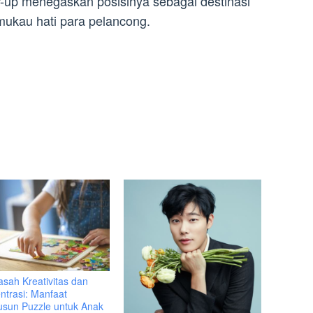
-up menegaskan posisinya sebagai destinasi
mukau hati para pelancong.
sah Kreativitas dan
ntrasi: Manfaat
sun Puzzle untuk Anak