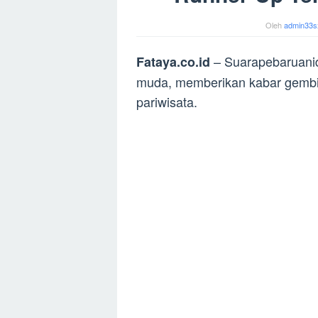
Oleh
admin33s
– Suarapebaruanid
Fataya.co.id
muda, memberikan kabar gembira
pariwisata.