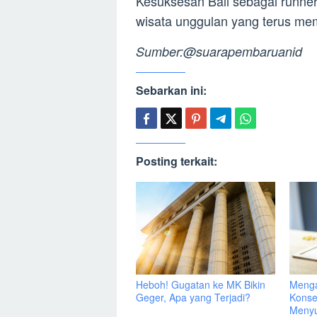
Kesuksesan Bali sebagai runner
wisata unggulan yang terus me
Sumber:@suarapembaruanid
Sebarkan ini:
Posting terkait:
Heboh! Gugatan ke MK Bikin
Menga
Geger, Apa yang Terjadi?
Konse
Menyu