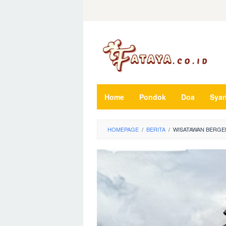
Loncat
ke
konten
Home
Pondok
Doa
Syar
HOMEPAGE
/
BERITA
/
WISATAWAN BERGEM