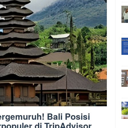
rgemuruh! Bali Posisi
populer di TripAdvisor