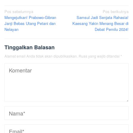
Navigasi
Pos sebelumnya
Pos berikutnya
Mengejutkan! Prabowo-Gibran
Samsul Jadi Senjata Rahasia!
pos
Janji Bebas Utang Petani dan
Kaesang Yakin Menang Besar di
Nelayan
Debat Pemilu 2024!
Tinggalkan Balasan
Alamat email Anda tidak akan dipublikasikan.
Ruas yang wajib ditandai
*