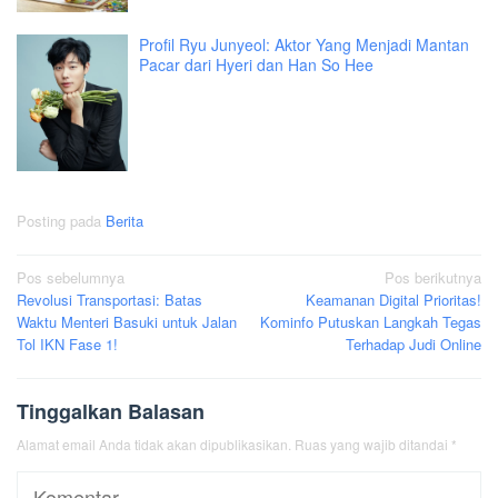
Profil Ryu Junyeol: Aktor Yang Menjadi Mantan
Pacar dari Hyeri dan Han So Hee
Posting pada
Berita
Navigasi
Pos sebelumnya
Pos berikutnya
Revolusi Transportasi: Batas
Keamanan Digital Prioritas!
pos
Waktu Menteri Basuki untuk Jalan
Kominfo Putuskan Langkah Tegas
Tol IKN Fase 1!
Terhadap Judi Online
Tinggalkan Balasan
Alamat email Anda tidak akan dipublikasikan.
Ruas yang wajib ditandai
*