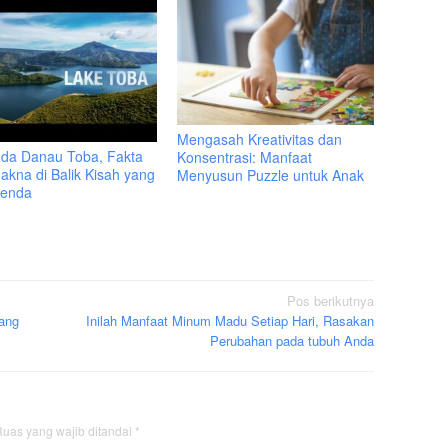
Mengasah Kreativitas dan
da Danau Toba, Fakta
Konsentrasi: Manfaat
akna di Balik Kisah yang
Menyusun Puzzle untuk Anak
genda
Pos berikutnya
yang
Inilah Manfaat Minum Madu Setiap Hari, Rasakan
Perubahan pada tubuh Anda
uas yang wajib ditandai
*