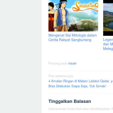
Mengenal Sisi Mitologis dalam
Legen
Cerita Rakyat Sangkuriang
dan M
Mele
Posting pada
kisah
Navigasi
Pos sebelumnya
4 Amalan Ringan di Malam Lailatul Qadar, 
pos
Bisa Dilakukan Siapa Saja, Yuk Simak!
Tinggalkan Balasan
Alamat email Anda tidak akan dipublikasikan.
R