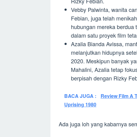
Rizky Febian.
Vebby Palwinta, wanita can
Febian, juga telah menika
hubungan mereka berdua te
dalam satu proyek film tet
Azalia Bianda Avissa, mant
melanjutkan hidupnya set
2020. Meskipun banyak ya
Mahalini, Azalia tetap fok
berpisah dengan Rizky Feb
BACA JUGA :
Review Film A T
Uprising 1980
Ada juga loh yang kabarnya semp