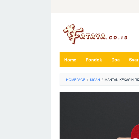
Loncat
ke
konten
Home
Pondok
Doa
Syar
HOMEPAGE
/
KISAH
/
MANTAN KEKASIH RI