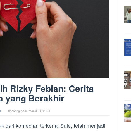
h Rizky Febian: Cerita
 yang Berakhir
n
Diposting pada
Maret 31, 2024
ak dari komedian terkenal Sule, telah menjadi