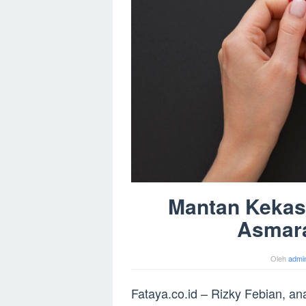
Mantan Kekasi
Asmara
Oleh
admi
Fataya.co.id – Rizky Febian, an